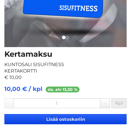
Kertamaksu
KUNTOSALI SISUFITNESS
KERTAKORTTI
€ 10,00
10,00 € / kpl
sis. alv 13,50 %
Kpl
-
+
Lisää ostoskoriin