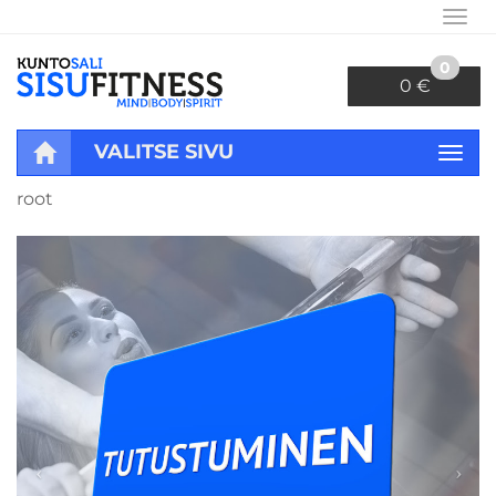
Navi
0
0 €
VALITSE SIVU
Navi
root