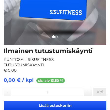
Ilmainen tutustumiskäynti
KUNTOSALI SISUFITNESS
TUTUSTUMISKÄYNTI
€ 0,00
0,00 € / kpl
sis. alv 13,50 %
Kpl
-
+
Lisää ostoskoriin