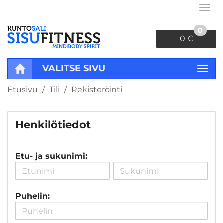
Navi
0
0 €
VALITSE SIVU
Navi
Etusivu
Tili
Rekisteröinti
Henkilötiedot
Etu- ja sukunimi:
Puhelin: