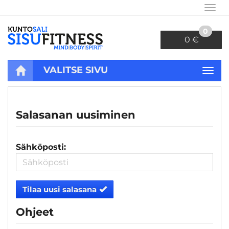
Navi
0
0 €
VALITSE SIVU
Navi
Etusivu
Tili
Salasana unohtunut?
Salasanan uusiminen
Sähköposti:
Tilaa uusi salasana
Ohjeet