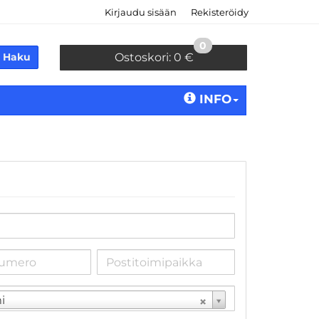
Kirjaudu sisään
Rekisteröidy
0
Haku
Ostoskori:
0 €
INFO
i