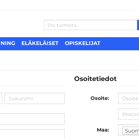
INING
ELÄKELÄISET
OPISKELIJAT
Osoitetiedot
Osoite:
Maa:
Suom